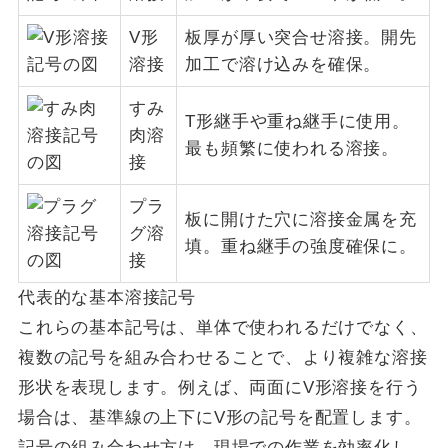
V形
板厚が厚い突合せ溶接。開先
溶接
加工で溶け込みを確保。
すみ
T形継手や重ね継手に使用。
肉溶
最も頻繁に使われる溶接。
接
プラ
板に開けた穴に溶接金属を充
グ溶
填。重ね継手の強度確保に。
接
代表的な基本溶接記号
これらの基本記号は、単体で使われるだけでなく、
複数の記号を組み合わせることで、より複雑な溶接
形状を表現します。例えば、両面にV形溶接を行う
場合は、基準線の上下にV形の記号を配置します。
記号の組み合わせ方は、現場での作業を効率化し、