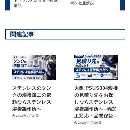
トラブルと対策まで徹底
術を徹底解説
解説
関連記事
ステンレスのタン
大阪でSUS304溶接
クの溶接加工の依
の見積り先をお探
頼ならステンレス
しならステンレス
溶接製作所へ
溶接製作所へ─難加
工対応・品質保証─
2026年7月27日
2026年7月20日